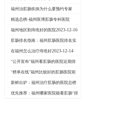
27
​福州治肛肠疾病为什么要预约专家
2023-12-25
精选总榜-福州医博肛肠专科医院
2023-12-19
2023-12-16
福州地区割痔疮好的医院
肛肠排名指南：福州肛肠医院排名实
时公开
2023-12-15
2023-12-14
在福州怎么治疗痔疮好
“公开宣布”福州看肛肠的医院近期排
名
2023-12-10
“榜单在线”福州比较好的肛肠医院前
十
2023-12-09
新鲜出炉：福州治疗肛肠的医院总榜
发布
2023-12-07
优先推荐：福州哪家医院能看肛肠“排
名前十”
2023-12-06