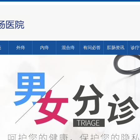
疮
外痔
内痔
混合痔
有问必答
肛肠资讯
诊疗