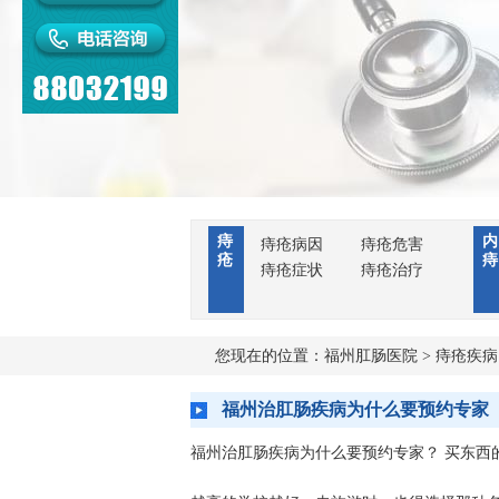
痔
内
痔疮病因
痔疮危害
疮
痔
痔疮症状
痔疮治疗
您现在的位置：
福州肛肠医院
>
痔疮疾病
​福州治肛肠疾病为什么要预约专家
福州治肛肠疾病为什么要预约专家？ 买东西